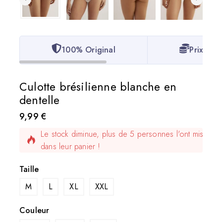
100% Original
Prix le p
Culotte brésilienne blanche en
dentelle
5 produits vendus au cours des dernières 6 heures
9,99
€
Le stock diminue, plus de 5 personnes l'ont mis
dans leur panier !
Taille
M
L
XL
XXL
Couleur