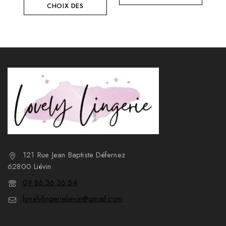
CHOIX DES
OPTIONS
OPTIONS
121 Rue Jean Baptiste Défernez
62800 Liévin
09.86.36.36.54
lovelylingerielievin@gmail.com